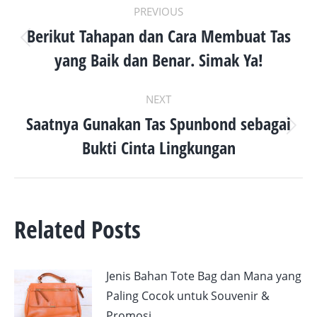
POST
PREVIOUS
NAVIGATION
Berikut Tahapan dan Cara Membuat Tas
Previous
yang Baik dan Benar. Simak Ya!
post:
NEXT
Saatnya Gunakan Tas Spunbond sebagai
Next
Bukti Cinta Lingkungan
post:
Related Posts
Jenis Bahan Tote Bag dan Mana yang
Paling Cocok untuk Souvenir &
Promosi