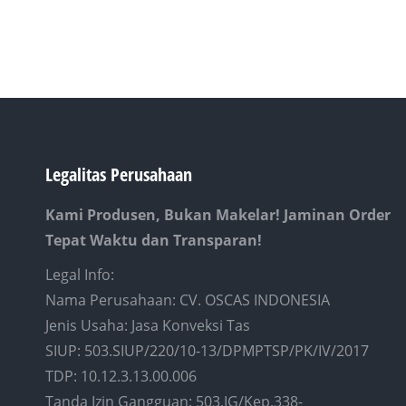
Legalitas Perusahaan
Kami Produsen, Bukan Makelar! Jaminan Order
Tepat Waktu dan Transparan!
Legal Info:
Nama Perusahaan: CV. OSCAS INDONESIA
Jenis Usaha: Jasa Konveksi Tas
SIUP: 503.SIUP/220/10-13/DPMPTSP/PK/IV/2017
TDP: 10.12.3.13.00.006
Tanda Izin Gangguan: 503.IG/Kep.338-