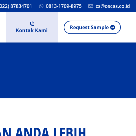
(022) 87834701
0813-1709-8975
cs@oscas.co.id
Request Sample
Kontak Kami
N ANDA LEBIH