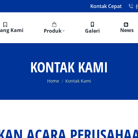
Kontak Cepat
tang Kami
News
Produk
Galeri
KONTAK KAMI
You are here:
Home
Kontak Kami
KAN ACARA PERUSAHAA