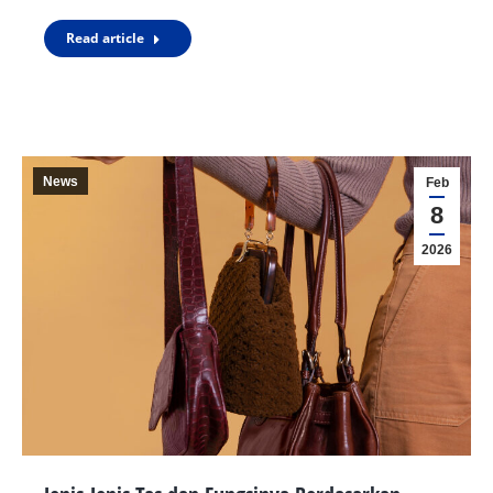
Read article
News
Feb
8
2026