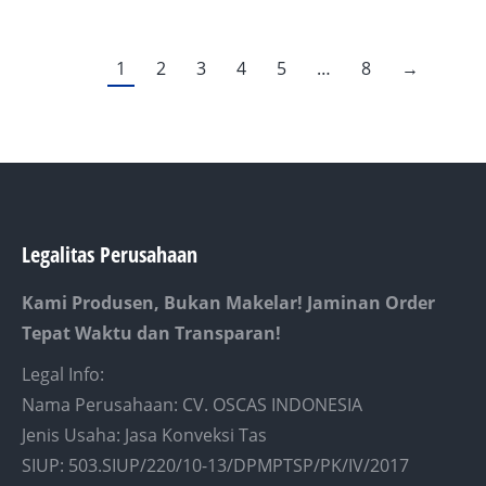
1
2
3
4
5
…
8
→
Legalitas Perusahaan
Kami Produsen, Bukan Makelar! Jaminan Order
Tepat Waktu dan Transparan!
Legal Info:
Nama Perusahaan: CV. OSCAS INDONESIA
Jenis Usaha: Jasa Konveksi Tas
SIUP: 503.SIUP/220/10-13/DPMPTSP/PK/IV/2017