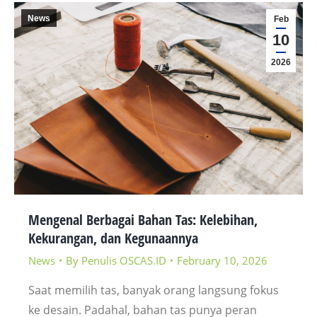
News
Feb
10
2026
Mengenal Berbagai Bahan Tas: Kelebihan,
Kekurangan, dan Kegunaannya
News
By
Penulis OSCAS.ID
February 10, 2026
Saat memilih tas, banyak orang langsung fokus
ke desain. Padahal, bahan tas punya peran