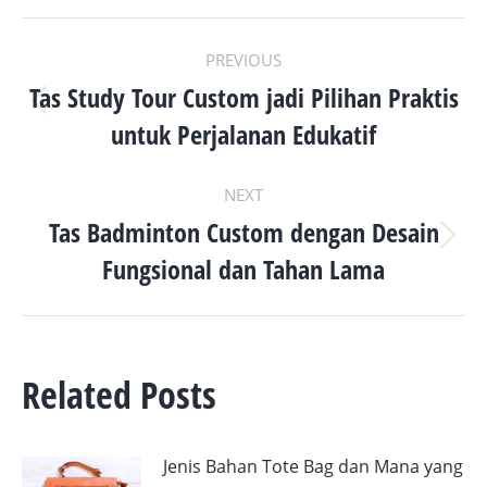
POST
PREVIOUS
NAVIGATION
Tas Study Tour Custom jadi Pilihan Praktis
Previous
untuk Perjalanan Edukatif
post:
NEXT
Tas Badminton Custom dengan Desain
Next
Fungsional dan Tahan Lama
post:
Related Posts
Jenis Bahan Tote Bag dan Mana yang