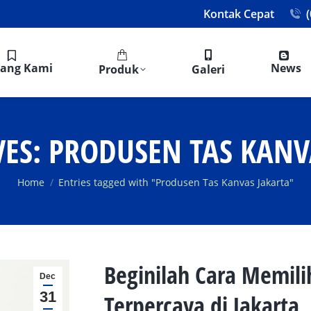
Kontak Cepat
tang Kami
News
Produk
Galeri
VES:
PRODUSEN TAS KANV
You are here:
Home
Entries tagged with "Produsen Tas Kanvas Jakarta"
Beginilah Cara Memili
Dec
31
Terpercaya di Jakarta