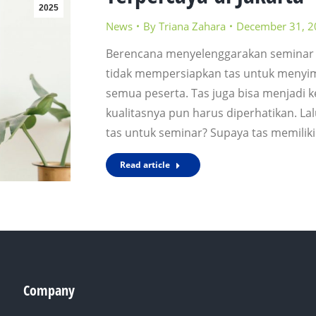
2025
News
By
Triana Zahara
December 31, 2
Berencana menyelenggarakan seminar at
tidak mempersiapkan tas untuk menyim
semua peserta. Tas juga bisa menjadi 
kualitasnya pun harus diperhatikan. 
tas untuk seminar? Supaya tas memiliki 
Read article
Company