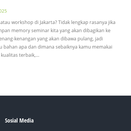
025
au workshop di Jakarta? Tidak lengkap rasanya jika
pan memory seminar kita yang akan dibagikan ke
kenang-kenangan yang akan dibawa pulang, jadi
Lalu bahan apa dan dimana sebaiknya kamu memakai
kualitas terbaik,…
Sosial Media