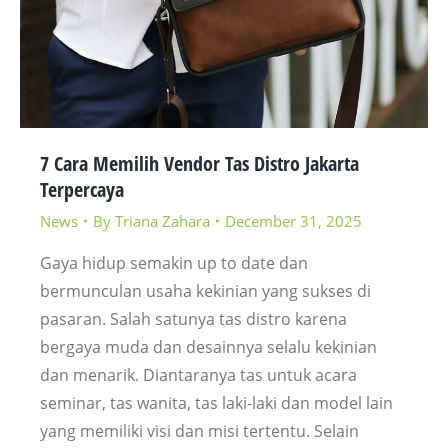
7 Cara Memilih Vendor Tas Distro Jakarta
Terpercaya
News
By
Triana Zahara
December 31, 2025
Gaya hidup semakin up to date dan
bermunculan usaha kekinian yang sukses di
pasaran. Salah satunya tas distro karena
bergaya muda dan desainnya selalu kekinian
dan menarik. Diantaranya tas untuk acara
seminar, tas wanita, tas laki-laki dan model lain
yang memiliki visi dan misi tertentu. Selain