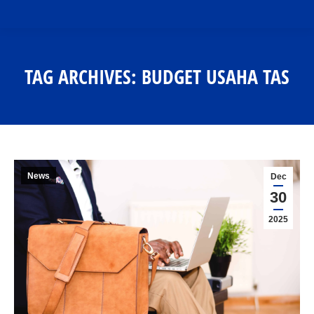
TAG ARCHIVES:
BUDGET USAHA TAS
You are here:
News
Dec
30
2025