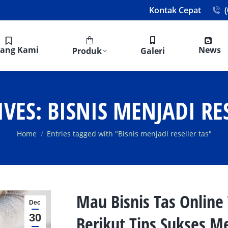
Kontak Cepat
tang Kami
News
Produk
Galeri
IVES:
BISNIS MENJADI RE
You are here:
Home
Entries tagged with "Bisnis menjadi reseller tas"
Mau Bisnis Tas Online
Dec
30
Berikut Tips Sukses Me