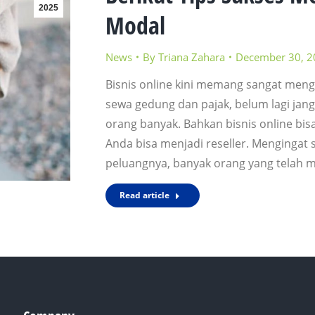
2025
Modal
News
By
Triana Zahara
December 30, 2
Bisnis online kini memang sangat meng
sewa gedung dan pajak, belum lagi jang
orang banyak. Bahkan bisnis online bis
Anda bisa menjadi reseller. Mengingat 
peluangnya, banyak orang yang telah 
Read article