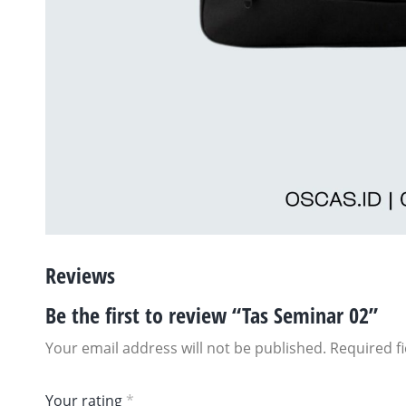
Reviews
Be the first to review “Tas Seminar 02”
Your email address will not be published.
Required f
Your rating
*