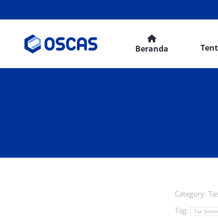
Ten
Beranda
Category:
Ta
Tag:
Tas Semin