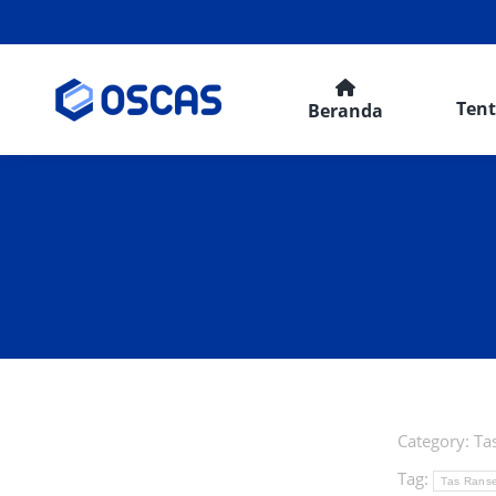
Ten
Beranda
Category:
Ta
Tag:
Tas Ranse