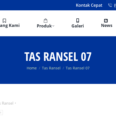
Kontak Cepat
tang Kami
News
Produk
Galeri
TAS RANSEL 07
You are here:
Home
Tas Ransel
Tas Ransel 07
s Ransel
l