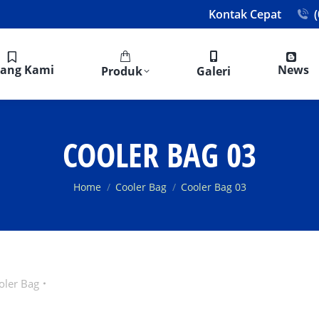
Kontak Cepat
tang Kami
News
Produk
Galeri
COOLER BAG 03
You are here:
Home
Cooler Bag
Cooler Bag 03
oler Bag