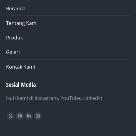
Beranda
Tentang Kami
Produk
Galeri
Kontak Kami
Sosial Media
Ikuti kami di Instagram, YouTube, LinkedIn
Find us on:
X
YouTube
Linkedin
Instagram
page
page
page
page
opens
opens
opens
opens