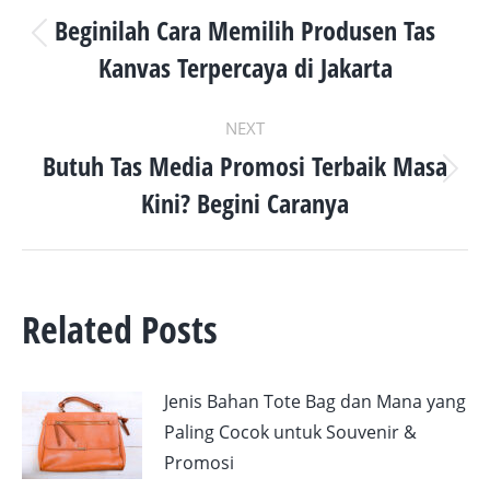
NAVIGATION
Beginilah Cara Memilih Produsen Tas
Previous
Kanvas Terpercaya di Jakarta
post:
NEXT
Butuh Tas Media Promosi Terbaik Masa
Next
Kini? Begini Caranya
post:
Related Posts
Jenis Bahan Tote Bag dan Mana yang
Paling Cocok untuk Souvenir &
Promosi